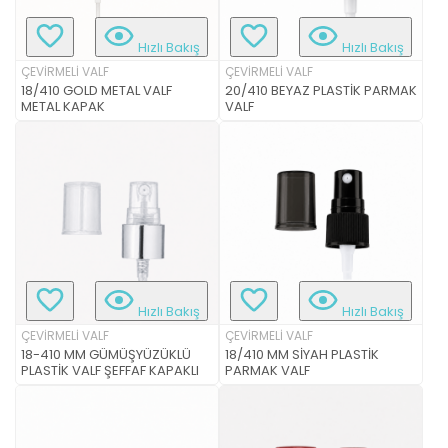
Hızlı Bakış
Hızlı Bakış
ÇEVİRMELİ VALF
ÇEVİRMELİ VALF
18/410 GOLD METAL VALF
20/410 BEYAZ PLASTİK PARMAK
METAL KAPAK
VALF
Hızlı Bakış
Hızlı Bakış
ÇEVİRMELİ VALF
ÇEVİRMELİ VALF
18-410 MM GÜMÜŞYÜZÜKLÜ
18/410 MM SİYAH PLASTİK
PLASTİK VALF ŞEFFAF KAPAKLI
PARMAK VALF