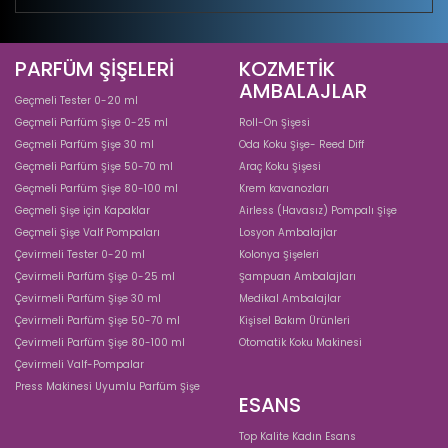
PARFÜM ŞİŞELERİ
KOZMETİK
AMBALAJLAR
Geçmeli Tester 0-20 ml
Geçmeli Parfüm Şişe 0-25 ml
Roll-On Şişesi
Geçmeli Parfüm Şişe 30 ml
Oda Koku Şişe- Reed Diff
Geçmeli Parfüm Şişe 50-70 ml
Araç Koku Şişesi
Geçmeli Parfüm Şişe 80-100 ml
Krem kavanozları
Geçmeli Şişe için Kapaklar
Airless (Havasız) Pompalı Şişe
Geçmeli Şişe Valf Pompaları
Losyon Ambalajlar
Çevirmeli Tester 0-20 ml
Kolonya Şişeleri
Çevirmeli Parfüm Şişe 0-25 ml
Şampuan Ambalajları
Çevirmeli Parfüm Şişe 30 ml
Medikal Ambalajlar
Çevirmeli Parfüm Şişe 50-70 ml
Kişisel Bakım Ürünleri
Çevirmeli Parfüm Şişe 80-100 ml
Otomatik Koku Makinesi
Çevirmeli Valf-Pompalar
Press Makinesi Uyumlu Parfüm Şişe
ESANS
Top Kalite Kadın Esans