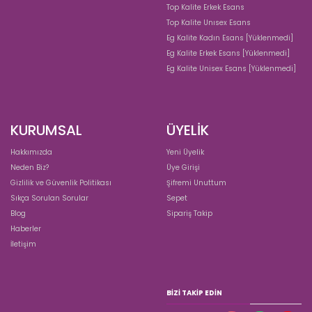
Top Kalite Erkek Esans
Top Kalite Unısex Esans
Eg Kalite Kadın Esans [Yüklenmedi]
Eg Kalite Erkek Esans [Yüklenmedi]
Eg Kalite Unisex Esans [Yüklenmedi]
KURUMSAL
ÜYELİK
Hakkımızda
Yeni Üyelik
Neden Biz?
Üye Girişi
Gizlilik ve Güvenlik Politikası
Şifremi Unuttum
Sıkça Sorulan Sorular
Sepet
Blog
Sipariş Takip
Haberler
İletişim
BIZI TAKIP EDIN