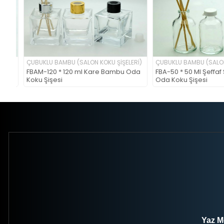
İ)
ÇUBUKLU BAMBU (SALON KOKU ŞİŞELERİ)
ÇUBUKLU BAMBU (SALON KO
FBAM-120 * 120 ml Kare Bambu Oda
FBA-50 * 50 Ml Şeffaf Si
Koku Şişesi
Oda Koku Şişesi
Yaz Me