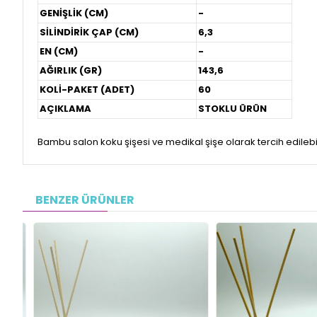
GENİŞLİK (CM)
-
SİLİNDİRİK ÇAP (CM)
6,3
EN (CM)
-
AĞIRLIK (GR)
143,6
KOLİ-PAKET (ADET)
60
AÇIKLAMA
STOKLU ÜRÜN
Bambu salon koku şişesi ve medikal şişe olarak tercih edilebil
BENZER ÜRÜNLER