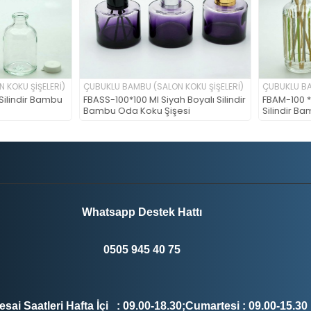
KU ŞİŞELERİ)
ÇUBUKLU BAMBU (SALON KOKU ŞİŞELERİ)
ÇUBUKLU BAMB
lindir Bambu
FBASS-100*100 Ml Siyah Boyalı Silindir
FBAM-100 * 100
Bambu Oda Koku Şişesi
Silindir Bam
Whatsapp Destek Hattı
0505 945 4
0 75
sai Saatleri Hafta İçi : 09.00-18.30;Cumartesi : 09.00-15.30