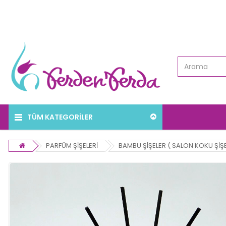
TÜM KATEGORİLER
PARFÜM ŞİŞELERİ
BAMBU ŞİŞELER ( SALON KOKU ŞİŞE