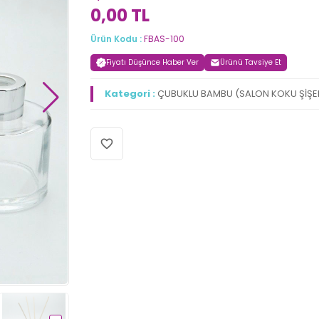
0,00 TL
Ürün Kodu :
FBAS-100
Fiyatı Düşünce Haber Ver
Ürünü Tavsiye Et
Kategori :
ÇUBUKLU BAMBU (SALON KOKU ŞİŞEL