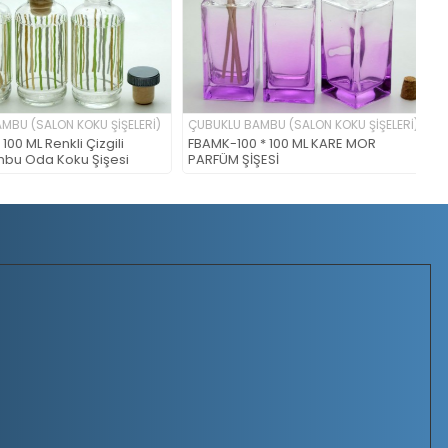
U (SALON KOKU ŞİŞELERİ)
ÇUBUKLU BAMBU (SALON KOKU ŞİŞELERİ)
ÇU
 ML Renkli Çizgili
FBAMK-100 * 100 ML KARE MOR
FLS
bu Oda Koku Şişesi
PARFÜM ŞİŞESİ
Çu