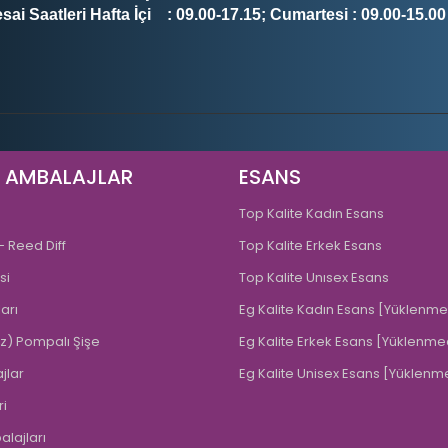
sai Saatleri Hafta İçi : 09.00-17.15; Cumartesi : 09.00-15.00
K AMBALAJLAR
ESANS
Top Kalite Kadın Esans
 Reed Diff
Top Kalite Erkek Esans
si
Top Kalite Unısex Esans
arı
Eg Kalite Kadın Esans [Yüklenme
ız) Pompalı Şişe
Eg Kalite Erkek Esans [Yüklenme
jlar
Eg Kalite Unisex Esans [Yüklenm
ri
lajları