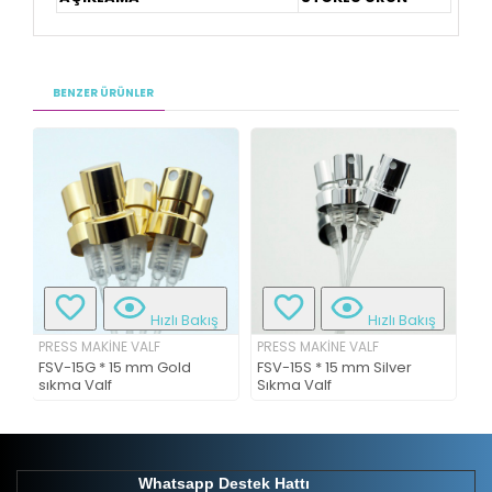
BENZER ÜRÜNLER
ş
Hızlı Bakış
Hızlı Bakış
PRESS MAKİNE VALF
PRESS MAKİNE VALF
PR
FSV-15G * 15 mm Gold
FSV-15S * 15 mm Silver
sıkma Valf
Sıkma Valf
FS
Whatsapp Destek Hattı