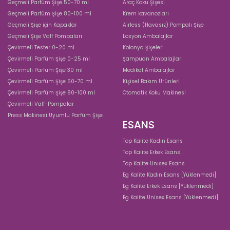
Geçmeli Parfüm Şişe 50-70 ml
Araç Koku Şişesi
Geçmeli Parfüm Şişe 80-100 ml
Krem kavanozları
Geçmeli Şişe için Kapaklar
Airless (Havasız) Pompalı Şişe
Geçmeli Şişe Valf Pompaları
Losyon Ambalajlar
Çevirmeli Tester 0-20 ml
Kolonya Şişeleri
Çevirmeli Parfüm Şişe 0-25 ml
Şampuan Ambalajları
Çevirmeli Parfüm Şişe 30 ml
Medikal Ambalajlar
Çevirmeli Parfüm Şişe 50-70 ml
Kişisel Bakım Ürünleri
Çevirmeli Parfüm Şişe 80-100 ml
Otomatik Koku Makinesi
Çevirmeli Valf-Pompalar
Press Makinesi Uyumlu Parfüm Şişe
ESANS
Top Kalite Kadın Esans
Top Kalite Erkek Esans
Top Kalite Unısex Esans
Eg Kalite Kadın Esans [Yüklenmedi]
Eg Kalite Erkek Esans [Yüklenmedi]
Eg Kalite Unisex Esans [Yüklenmedi]