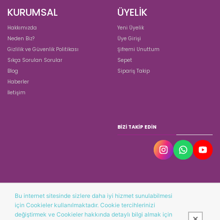
KURUMSAL
ÜYELİK
Hakkımızda
Yeni Üyelik
Neden Biz?
Üye Girişi
Gizlilik ve Güvenlik Politikası
Şifremi Unuttum
Sıkça Sorulan Sorular
Sepet
Blog
Sipariş Takip
Haberler
İletişim
BIZI TAKIP EDIN
Bu internet sitesinde sizlere daha iyi hizmet sunulabilmesi
için Cookieler kullanılmaktadır. Cookie tercihlerinizi
değiştirmek ve Cookieler hakkında detaylı bilgi almak için