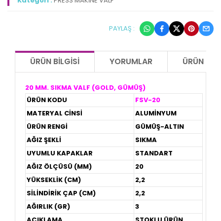
Kategori :
PRESS MAKİNE VALF
PAYLAŞ :
ÜRÜN BILGISI
YORUMLAR
ÜRÜN ÖNE
20 MM. SIKMA VALF (GOLD, GÜMÜŞ)
ÜRÜN KODU
FSV-20
MATERYAL CİNSİ
ALUMİNYUM
ÜRÜN RENGİ
GÜMÜŞ-ALTIN
AĞIZ ŞEKLİ
SIKMA
UYUMLU KAPAKLAR
STANDART
AĞIZ ÖLÇÜSÜ (MM)
20
YÜKSEKLİK (CM)
2,2
SİLİNDİRİK ÇAP (CM)
2,2
AĞIRLIK (GR)
3
AÇIKLAMA
STOKLU ÜRÜN