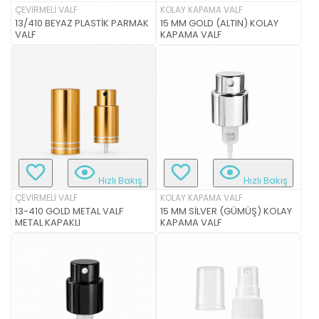
ÇEVİRMELİ VALF
KOLAY KAPAMA VALF
13/410 BEYAZ PLASTİK PARMAK
15 MM GOLD (ALTIN) KOLAY
VALF
KAPAMA VALF
Hızlı Bakış
Hızlı Bakış
ÇEVİRMELİ VALF
KOLAY KAPAMA VALF
13-410 GOLD METAL VALF
15 MM SİLVER (GÜMÜŞ) KOLAY
METAL KAPAKLI
KAPAMA VALF