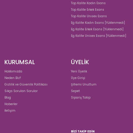
Top Kalite Kadın Esans
Top Kalite Erkek Esans
Top Kalite Unısex Esans
Eg Kalite Kadın Esans [Yüklenmedi]
Eg Kalite Erkek Esans [Yüklenmedi]
Eg Kalite Unisex Esans [Yüklenmedi]
KURUMSAL
ÜYELİK
Hakkımızda
Yeni Üyelik
Neden Biz?
Üye Girişi
Gizlilik ve Güvenlik Politikası
Şifremi Unuttum
Sıkça Sorulan Sorular
Sepet
Blog
Sipariş Takip
Haberler
İletişim
BIZI TAKIP EDIN