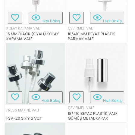
Hızlı Bakış
Hızlı Bakış
KOLAY KAPAMA VALF
ÇEVİRMELİ VALF
15 MM BLACK (SİYAH) KOLAY
18/410 MM BEYAZ PLASTİK
KAPAMA VALF
PARMAK VALF
Hızlı Bakış
Hızlı Bakış
ÇEVİRMELİ VALF
PRESS MAKİNE VALF
18/410 BEYAZ PLASTİK VALF
FSV-20 Sıkma Valf
GÜMÜŞ METAL KAPAK