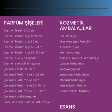
PARFÜM ŞİŞELERİ
KOZMETİK
AMBALAJLAR
Geçmeli Tester 0-20 ml
Geçmeli Parfüm Şişe 0-25 ml
Roll-On Şişesi
Geçmeli Parfüm Şişe 30 ml
Oda Koku Şişe- Reed Diff
Geçmeli Parfüm Şişe 50-70 ml
Araç Koku Şişesi
Geçmeli Parfüm Şişe 80-100 ml
Krem kavanozları
Geçmeli Şişe için Kapaklar
Airless (Havasız) Pompalı Şişe
Geçmeli Şişe Valf Pompaları
Losyon Ambalajlar
Çevirmeli Tester 0-20 ml
Kolonya Şişeleri
Çevirmeli Parfüm Şişe 0-25 ml
Şampuan Ambalajları
Çevirmeli Parfüm Şişe 30 ml
Medikal Ambalajlar
Çevirmeli Parfüm Şişe 50-70 ml
Kişisel Bakım Ürünleri
Çevirmeli Parfüm Şişe 80-100 ml
Otomatik Koku Makinesi
Çevirmeli Valf-Pompalar
Press Makinesi Uyumlu Parfüm Şişe
ESANS